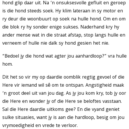
hond glip daar uit. Na ‘n onsuksesvolle gefluit en geroep
is die hond steeds soek. Hy klim lateraan in sy motor en
ry deur die woonbuurt op soek na hulle hond. Om en om
die blok ry hy sonder enige sukses. Naderhand kry hy
ander mense wat in die straat afstap, stop langs hulle en
verneem of hulle nie dalk sy hond gesien het nie.
“Bedoel jy die hond wat agter jou aanhardloop?” vra hulle
hom.
Dit het so vir my op daardie oomblik regtig gevoel of die
Here vir iemand wil sê om te ontspan. Angstigheid maak
‘n groot deel uit van jou dag. As jy jou kom kry, tob jy oor
die Here en wonder jy of die Here se beloftes vasstaan.
Sal die Here daardie uitkoms gee? En die vyand geniet
sulke situasies, want jy is aan die hardloop, besig om jou
vrymoedigheid en vrede te verloor.