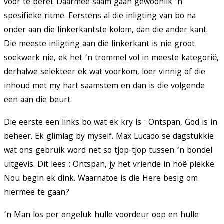
voor te berei. Daarmee saam gaan gewoonlik ‘n
spesifieke ritme. Eerstens al die inligting van bo na
onder aan die linkerkantste kolom, dan die ander kant.
Die meeste inligting aan die linkerkant is nie groot
soekwerk nie, ek het ‘n trommel vol in meeste kategorië,
derhalwe selekteer ek wat voorkom, loer vinnig of die
inhoud met my hart saamstem en dan is die volgende
een aan die beurt.
Die eerste een links bo wat ek kry is : Ontspan, God is in
beheer. Ek glimlag by myself. Max Lucado se dagstukkie
wat ons gebruik word net so tjop-tjop tussen ‘n bondel
uitgevis. Dit lees : Ontspan, jy het vriende in hoë plekke.
Nou begin ek dink. Waarnatoe is die Here besig om
hiermee te gaan?
‘n Man los per ongeluk hulle voordeur oop en hulle