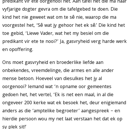
predikant vir ete oorgenooi het. Aan tafel het die ma haar
vyfjarige dogter gevra om die tafelgebed te doen. Die
kind het nie geweet wat om te sê nie, waarop die ma
voorgestel het, ‘Sê wat jy gehoor het ek sê.’ Die kind het
toe gebid, ‘Liewe Vader, wat het my besiel om die
predikant vir ete te nooi?’ Ja, gasvryheid verg harde werk
en opoffering.
Ons moet gasvryheid en broederlike liefde aan
onbekendes, vreemdelinge, die armes en alle ander
mense betoon. Hoeveel van diesulkes het jy al
oorgenooi? Iemand wat ‘n opname oor gemeentes
gedoen het, het vertel, ‘Ek is net een maal, in al die
ongeveer 200 kerke wat ek besoek het, deur enigiemand
anders as die ‘amptelike begroeter’ aangespreek – en
hierdie persoon wou my net laat verstaan het dat ek op
sy plek sit!’