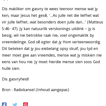
Dis makliker om gasvry te wees teenoor mense wat jy
ken, maar Jesus het gesê, ‘…As julle net die liefhet wat
vir julle liefhet…wat besonders doen julle dan…’ (Matteus
5:46- 47). Jy kan natuurlik verskonings uitdink – jy is
besig, wil nie betrokke raak nie, voel ongemaklik by
vreemdelinge. God sê egter dat jy Hom verteenwoordig.
Dit beteken dat jy jou eiebelang opsy skuif, jou tyd en
meer moet gee aan vreemdes, mense wat jy miskien nie
eens van hou nie. Jy moet hierdie mense sien soos God
hulle sien.
Dis gasvryheid!
Bron : Radiokansel (Inhoud aangepas)