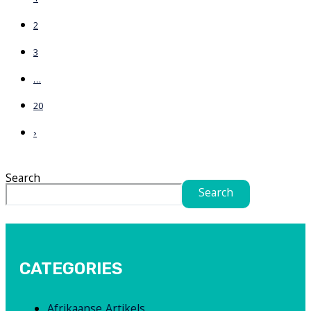
2
3
…
20
›
Search
Search
CATEGORIES
Afrikaanse Artikels