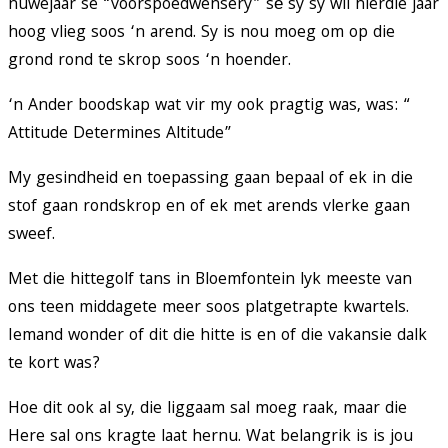
nuwejaar se “voorspoedwensery” sê sy sy wil hierdie jaar
hoog vlieg soos ‘n arend. Sy is nou moeg om op die
grond rond te skrop soos ‘n hoender.
‘n Ander boodskap wat vir my ook pragtig was, was: “
Attitude Determines Altitude”
My gesindheid en toepassing gaan bepaal of ek in die
stof gaan rondskrop en of ek met arends vlerke gaan
sweef.
Met die hittegolf tans in Bloemfontein lyk meeste van
ons teen middagete meer soos platgetrapte kwartels.
Iemand wonder of dit die hitte is en of die vakansie dalk
te kort was?
Hoe dit ook al sy, die liggaam sal moeg raak, maar die
Here sal ons kragte laat hernu. Wat belangrik is is jou